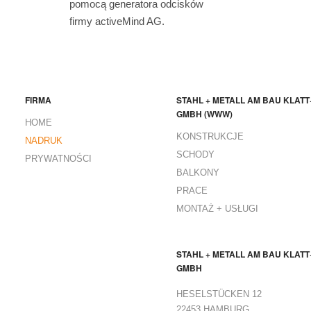
pomocą generatora odcisków
firmy activeMind AG.
FIRMA
STAHL + METALL AM BAU KLAT
GMBH (WWW)
HOME
KONSTRUKCJE
NADRUK
SCHODY
PRYWATNOŚCI
BALKONY
PRACE
MONTAŻ + USŁUGI
STAHL + METALL AM BAU KLAT
GMBH
HESELSTÜCKEN 12
22453 HAMBURG